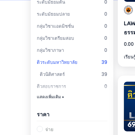
ระดับมัธยมต้น
0
ระดับมัธยมปลาย
0
LAW
กลุ่มวิชาแอดมิชชั่น
0
ธรร
กลุ่มวิชาเตรียมสอบ
0
0.00
กลุ่มวิชาภาษา
0
เรียนร
ติวระดับมหาวิทยาลัย
39
ติวนิติศาสตร์
39
ติวสอบราชการ
0
แสดงเพิ่มเติม +
ติวสอบทนายความ
5
ราคา
69
จ่าย